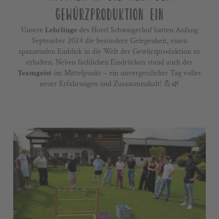
GEWÜRZPRODUKTION EIN
Gutscheine
Unsere
Lehrlinge
des Hotel Schwaigerhof hatten Anfang
Impressionen
September 2024 die besondere Gelegenheit, einen
Stories
spannenden Einblick in die Welt der Gewürzproduktion zu
erhalten. Neben fachlichen Eindrücken stand auch der
+43 3687 61422
Teamgeist
im Mittelpunkt – ein unvergesslicher Tag voller
neuer Erfahrungen und Zusammenhalt! 💪🌿