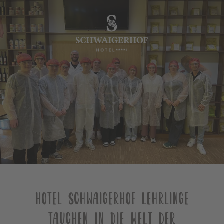
•
•
DE
EN
Der Schwaigerhof
Zimmer & Angebote
Kulinarik
Wellness & Spa
Familien
Sommer & Herbst
Winter
HOTEL SCHWAIGERHOF LEHRLINGE
Team
TAUCHEN IN DIE WELT DER