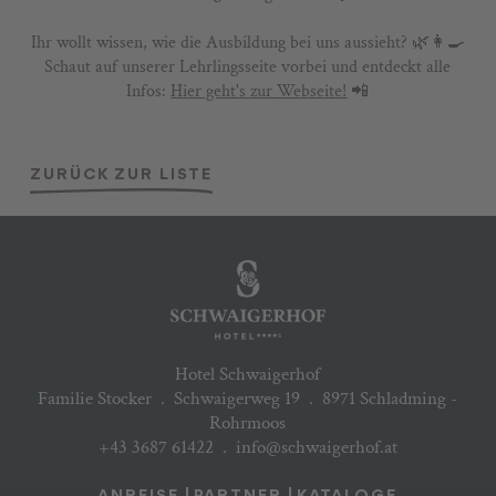
Ihr wollt wissen, wie die Ausbildung bei uns aussieht? 🌿👩‍🍳
Schaut auf unserer Lehrlingsseite vorbei und entdeckt alle
Infos:
Hier geht's zur Webseite!
📲
ZURÜCK ZUR LISTE
Hotel Schwaigerhof
Familie Stocker
.
Schwaigerweg 19
.
8971 Schladming -
Rohrmoos
+43 3687 61422
.
info@schwaigerhof.at