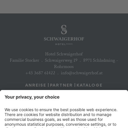
Hotel Schwaigerhof
Familie Stocker
.
Schwaigerweg 19
.
8971 Schladming -
Rohrmoos
+43 3687 61422
.
info@schwaigerhof.at
ANREISE
PARTNER
KATALOGE
JOBS & KARRIERE
NEWSLETTER