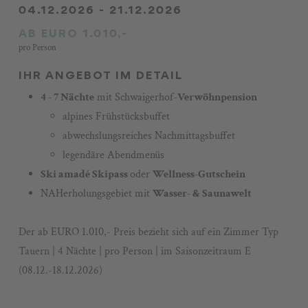
04.12.2026 - 21.12.2026
Gutscheine
AB EURO 1.010,-
Impressionen
pro Person
Stories
IHR ANGEBOT IM DETAIL
+43 3687 61422
4 - 7 Nächte
mit Schwaigerhof-
Verwöhnpension
alpines Frühstücksbuffet
abwechslungsreiches Nachmittagsbuffet
legendäre Abendmenüs
Ski amadé Skipass
oder
Wellness-Gutschein
NAHerholungsgebiet mit
Wasser- & Saunawelt
Der ab EURO 1.010,- Preis bezieht sich auf ein Zimmer Typ
Tauern | 4 Nächte | pro Person | im Saisonzeitraum E
(08.12.-18.12.2026)