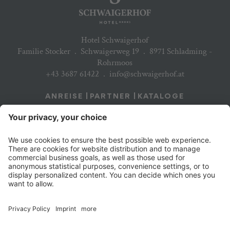
Hotel Schwaigerhof
Familie Stocker
.
Schwaigerweg 19
.
8971 Schladming -
Rohrmoos
+43 3687 61422
.
info@schwaigerhof.at
ANREISE
PARTNER
KATALOGE
JOBS & KARRIERE
NEWSLETTER
© 2026 Hotel Schwaigerhof
.
Datenschutzerklärung
.