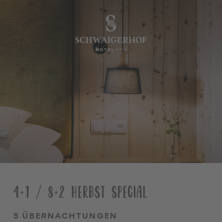
•
•
DE
EN
Der Schwaigerhof
Zimmer & Angebote
Kulinarik
Wellness & Spa
Familien
Sommer & Herbst
4+1 / 8+2 HERBST SPECIAL
Winter
Team
5 ÜBERNACHTUNGEN