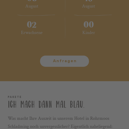
August
August
Gutscheine
Impressionen
02
00
2 Erwachsene
Keine Kinder
Stories
Erwachsene
Kinder
+43 3687 61422
Anfragen
PAKETE
ICH MACH DANN MAL BLAU.
Was macht Ihre Auszeit in unserem Hotel in Rohrmoos
Schladming noch unvergesslicher? Eigentlich naheliegend: