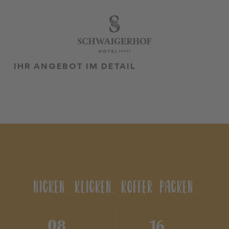
•
•
DE
EN
IHR ANGEBOT IM DETAIL
Der Schwaigerhof
Zimmer & Angebote
Kulinarik
Wellness & Spa
Familien
Sommer & Herbst
NICKEN. KLICKEN. KOFFER PACKEN.
Winter
Team
08
16