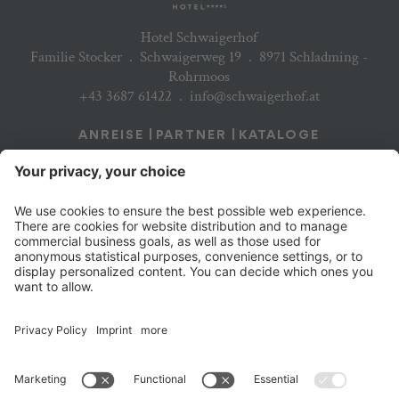
Hotel Schwaigerhof
Familie Stocker
.
Schwaigerweg 19
.
8971 Schladming -
Rohrmoos
+43 3687 61422
.
info@schwaigerhof.at
ANREISE
PARTNER
KATALOGE
JOBS & KARRIERE
NEWSLETTER
© 2026 Hotel Schwaigerhof
.
Datenschutzerklärung
.
Impressum
.
Cookie-Einstellungen
.
Sitemap
.